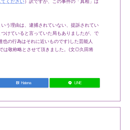
してください
）訳ですが、この事件の「真相」は
いう理由は、逮捕されていない、提訴されてい
とつけていると言っていた局もありましたが、で
口達也の行為はそれに近いものです)した芸能人
では敬称略とさせて頂きました。(文◎久田将
B!
Hatena
LINE