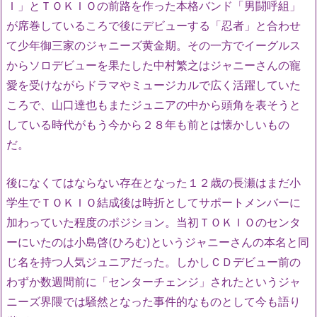
Ｉ」とＴＯＫＩＯの前路を作った本格バンド「男闘呼組」
が席巻しているころで後にデビューする「忍者」と合わせ
て少年御三家のジャニーズ黄金期。その一方でイーグルス
からソロデビューを果たした中村繁之はジャニーさんの寵
愛を受けながらドラマやミュージカルで広く活躍していた
ころで、山口達也もまたジュニアの中から頭角を表そうと
している時代がもう今から２８年も前とは懐かしいもの
だ。
後になくてはならない存在となった１２歳の長瀬はまだ小
学生でＴＯＫＩＯ結成後は時折としてサポートメンバーに
加わっていた程度のポジション。当初ＴＯＫＩＯのセンタ
ーにいたのは小島啓(ひろむ)というジャニーさんの本名と同
じ名を持つ人気ジュニアだった。しかしＣＤデビュー前の
わずか数週間前に「センターチェンジ」されたというジャ
ニーズ界隈では騒然となった事件的なものとして今も語り