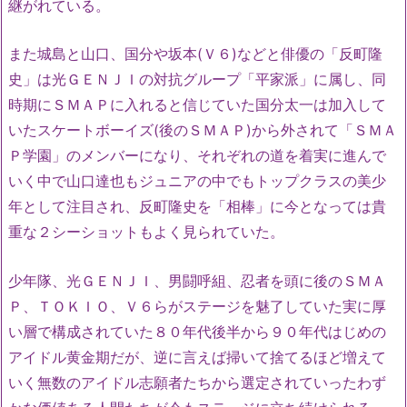
継がれている。
また城島と山口、国分や坂本(Ｖ６)などと俳優の「反町隆
史」は光ＧＥＮＪＩの対抗グループ「平家派」に属し、同
時期にＳＭＡＰに入れると信じていた国分太一は加入して
いたスケートボーイズ(後のＳＭＡＰ)から外されて「ＳＭＡ
Ｐ学園」のメンバーになり、それぞれの道を着実に進んで
いく中で山口達也もジュニアの中でもトップクラスの美少
年として注目され、反町隆史を「相棒」に今となっては貴
重な２シーショットもよく見られていた。
少年隊、光ＧＥＮＪＩ、男闘呼組、忍者を頭に後のＳＭＡ
Ｐ、ＴＯＫＩＯ、Ｖ６らがステージを魅了していた実に厚
い層で構成されていた８０年代後半から９０年代はじめの
アイドル黄金期だが、逆に言えば掃いて捨てるほど増えて
いく無数のアイドル志願者たちから選定されていったわず