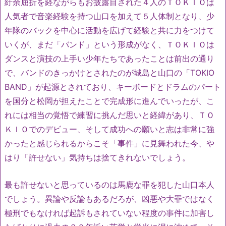
紆余屈折を経ながらもお披露目された４人のＴＯＫＩＯは
人気者で音楽経験を持つ山口を加えて５人体制となり、少
年隊のバックを中心に活動を広げて経験と共に力をつけて
いくが、まだ「バンド」という形成がなく、ＴＯＫＩＯは
ダンスと演技の上手い少年たちであったことは前出の通り
で、バンドのきっかけとされたのが城島と山口の「TOKIO
BAND」が起源とされており、キーボードとドラムのパート
を国分と松岡が担えたことで完成形に進んでいったが、こ
れには相当の覚悟で練習に挑んだ思いと経緯があり、ＴＯ
ＫＩＯでのデビュー、そして成功への願いと志は非常に強
かったと感じられるからこそ「事件」に見舞われた今、や
はり「許せない」気持ちは捨てきれないでしょう。
最も許せないと思っているのは馬鹿な罪を犯した山口本人
でしょう。異論や反論もあるだろが、凶悪や大罪ではなく
極刑でもなければ起訴もされていない程度の事件に加害し