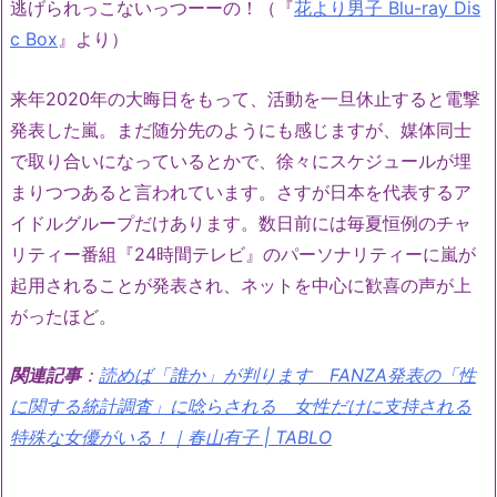
逃げられっこないっつーーの！（『
花より男子 Blu-ray Dis
c Box
』より）
来年2020年の大晦日をもって、活動を一旦休止すると電撃
発表した嵐。まだ随分先のようにも感じますが、媒体同士
で取り合いになっているとかで、徐々にスケジュールが埋
まりつつあると言われています。さすが日本を代表するア
イドルグループだけあります。数日前には毎夏恒例のチャ
リティー番組『24時間テレビ』のパーソナリティーに嵐が
起用されることが発表され、ネットを中心に歓喜の声が上
がったほど。
関連記事
：
読めば「誰か」が判ります FANZA発表の「性
に関する統計調査」に唸らされる 女性だけに支持される
特殊な女優がいる！｜春山有子 | TABLO