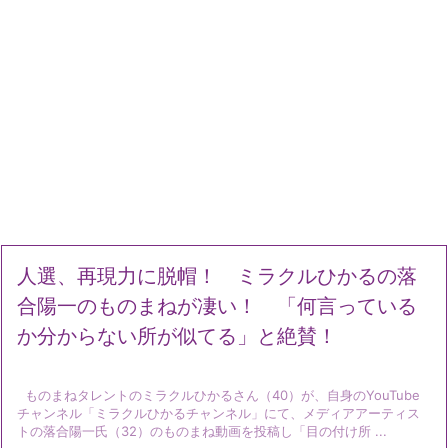
人選、再現力に脱帽！ ミラクルひかるの落
合陽一のものまねが凄い！ 「何言っている
か分からない所が似てる」と絶賛！
ものまねタレントのミラクルひかるさん（40）が、自身のYouTube
チャンネル「ミラクルひかるチャンネル」にて、メディアアーティス
トの落合陽一氏（32）のものまね動画を投稿し「目の付け所 ...