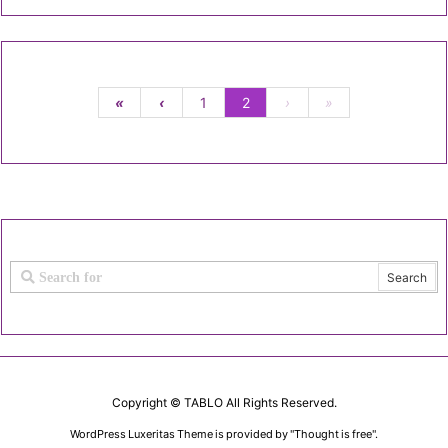
«
‹
1
2
›
»
Copyright ©
TABLO
All Rights Reserved.
WordPress Luxeritas Theme is provided by "
Thought is free
".