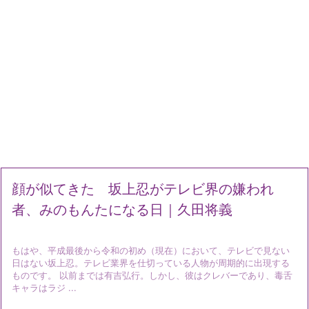
顔が似てきた 坂上忍がテレビ界の嫌われ
者、みのもんたになる日｜久田将義
もはや、平成最後から令和の初め（現在）において、テレビで見ない
日はない坂上忍。テレビ業界を仕切っている人物が周期的に出現する
ものです。 以前までは有吉弘行。しかし、彼はクレバーであり、毒舌
キャラはラジ ...