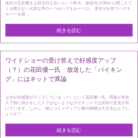
送向け広告費を上回る日も近いという昨今、放送向けCMから聞こえて
くる数少ない元気な声の一つがハズキルーペだ。 美女がお尻でハズキ
ルーペを踏 ...
続きを読む
ワイドショーの受け答えで好感度アップ
（？）の花田優一氏 放送した「バイキン
グ」にはネットで異論
なぜか好感度がアップしている（？）という花田優一氏。両親が有名
人で特に何かをした人ではないようなのでネットでは反対の意見が吹
いています。しかし、彼につくメディアと靴の納期は大丈夫なんでし
ょうか？
続きを読む