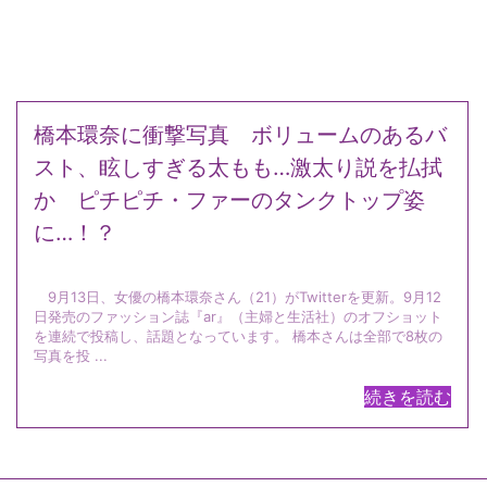
橋本環奈に衝撃写真 ボリュームのあるバ
スト、眩しすぎる太もも…激太り説を払拭
か ピチピチ・ファーのタンクトップ姿
に…！？
9月13日、女優の橋本環奈さん（21）がTwitterを更新。9月12
日発売のファッション誌『ar』（主婦と生活社）のオフショット
を連続で投稿し、話題となっています。 橋本さんは全部で8枚の
写真を投 ...
続きを読む