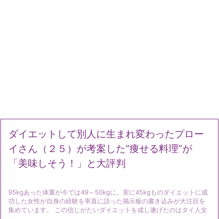
ダイエットして別人に生まれ変わったプロー
イさん（２５）が考案した“痩せる料理”が
「美味しそう！」と大評判
95kgあった体重が今では49～50kgに。実に45kgものダイエットに成
功した女性が自身の経験を率直に語った掲示板の書き込みが大注目を
集めています。 この信じがたいダイエットを成し遂げたのはタイ人女
...