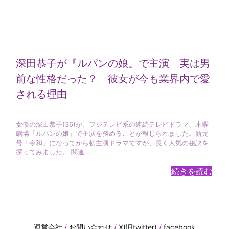
深田恭子が『ルパンの娘』で主演 実は男
前な性格だった？ 彼女が今も業界内で愛
される理由
女優の深田恭子(36)が、フジテレビ系の連続テレビドラマ、木曜
劇場『ルパンの娘』で主演を務めることが報じられました。新元
号「令和」になってから初主演ドラマですが、長く人気の秘訣を
探ってみました。 関連 ...
続きを読む
運営会社
/
お問い合わせ
/
X(旧twitter)
/
facebook