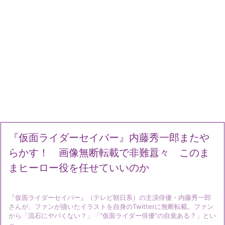
『仮面ライダーセイバー』内藤秀一郎またや
らかす！ 画像無断転載で非難囂々 このま
まヒーロー役を任せていいのか
『仮面ライダーセイバー』（テレビ朝日系）の主演俳優・内藤秀一郎
さんが、ファンが描いたイラストを自身のTwitterに無断転載。ファン
から「流石にヤバくない？」「“仮面ライダー俳優”の自覚ある？」とい
っ ...