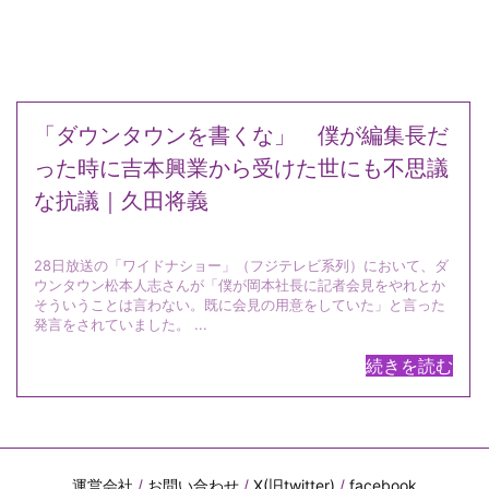
「ダウンタウンを書くな」 僕が編集長だ
った時に吉本興業から受けた世にも不思議
な抗議｜久田将義
28日放送の「ワイドナショー」（フジテレビ系列）において、ダ
ウンタウン松本人志さんが「僕が岡本社長に記者会見をやれとか
そういうことは言わない。既に会見の用意をしていた」と言った
発言をされていました。 ...
続きを読む
運営会社
/
お問い合わせ
/
X(旧twitter)
/
facebook