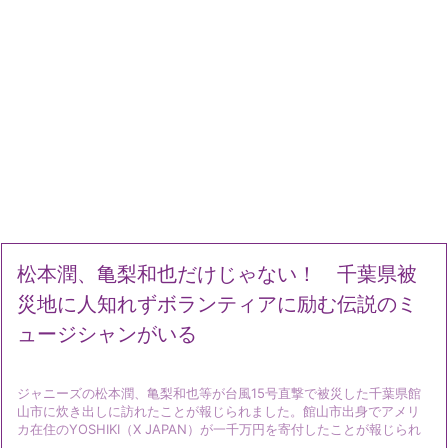
松本潤、亀梨和也だけじゃない！ 千葉県被
災地に人知れずボランティアに励む伝説のミ
ュージシャンがいる
ジャニーズの松本潤、亀梨和也等が台風15号直撃で被災した千葉県館
山市に炊き出しに訪れたことが報じられました。館山市出身でアメリ
カ在住のYOSHIKI（X JAPAN）が一千万円を寄付したことが報じられ
...