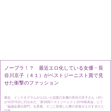
ノーブラ！？ 最近エロ化している女優・長
谷川京子（４１）がベストジーニスト賞で見
せた衝撃のファッション
最近、インスタグラムがエロいと話題の女優の長谷川京子さん（41）
が10月15日に行われた「第36回ベストジーニスト2019発表会」にて
「協議会選出部門」を受賞。そこに登壇した際の衣装がエロすぎだと
話題 ...