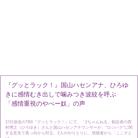
『グッとラック！』国山ハセンアナ、ひろゆ
きに感情むき出しで噛みつき波紋を呼ぶ
「感情重視のやべー奴」の声
21日放送のTBS『グッとラック！』にて、「2ちゃんねる」創設者の西
村博之（ひろゆき）さんと国山ハセンアナウンサーが、“ロジハラ”に関
する意見で真っ向から対立。2人のやりとりに、視聴者から「ここぞと