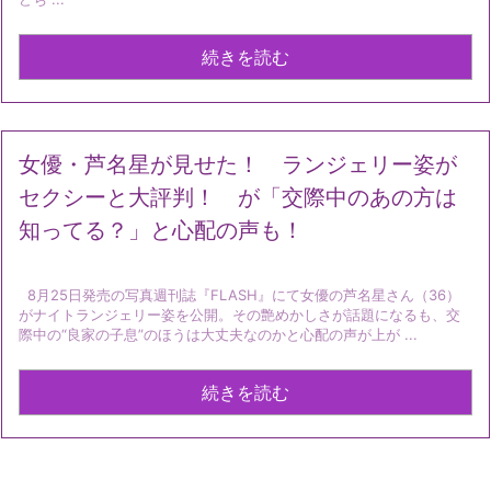
続きを読む
女優・芦名星が見せた！ ランジェリー姿が
セクシーと大評判！ が「交際中のあの方は
知ってる？」と心配の声も！
8月25日発売の写真週刊誌『FLASH』にて女優の芦名星さん（36）
がナイトランジェリー姿を公開。その艶めかしさが話題になるも、交
際中の“良家の子息”のほうは大丈夫なのかと心配の声が上が ...
続きを読む