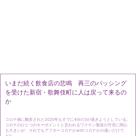
いまだ続く飲食店の悲鳴 再三のバッシング
を受けた新宿・歌舞伎町に人は戻って来るの
か
コロナ禍に翻弄された2020年もすでに4分の3が過ぎようとしている。
コロナのひとつのキーポイントと言われるワクチン製造の可否に関心
も大きいが、それでもアフターコロナかwithコロナかの違いだけで、
どち ...