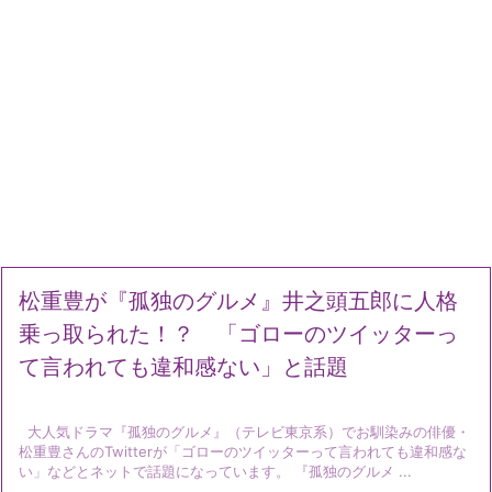
松重豊が『孤独のグルメ』井之頭五郎に人格
乗っ取られた！？ 「ゴローのツイッターっ
て言われても違和感ない」と話題
大人気ドラマ『孤独のグルメ』（テレビ東京系）でお馴染みの俳優・
松重豊さんのTwitterが「ゴローのツイッターって言われても違和感な
い」などとネットで話題になっています。 『孤独のグルメ ...