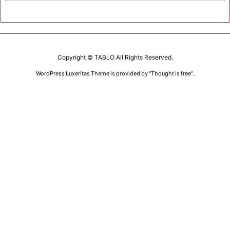
Copyright ©
TABLO
All Rights Reserved.
WordPress Luxeritas Theme is provided by "
Thought is free
".