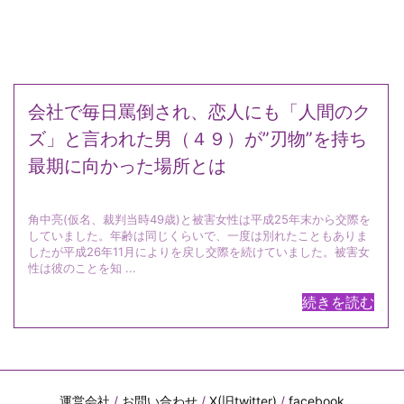
会社で毎日罵倒され、恋人にも「人間のク
ズ」と言われた男（４９）が”刃物”を持ち
最期に向かった場所とは
角中亮(仮名、裁判当時49歳)と被害女性は平成25年末から交際を
していました。年齢は同じくらいで、一度は別れたこともありま
したが平成26年11月によりを戻し交際を続けていました。被害女
性は彼のことを知 ...
続きを読む
運営会社
/
お問い合わせ
/
X(旧twitter)
/
facebook