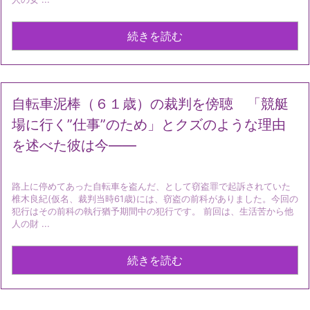
続きを読む
自転車泥棒（６１歳）の裁判を傍聴 「競艇
場に行く”仕事”のため」とクズのような理由
を述べた彼は今――
路上に停めてあった自転車を盗んだ、として窃盗罪で起訴されていた
椎木良紀(仮名、裁判当時61歳)には、窃盗の前科がありました。今回の
犯行はその前科の執行猶予期間中の犯行です。 前回は、生活苦から他
人の財 ...
続きを読む