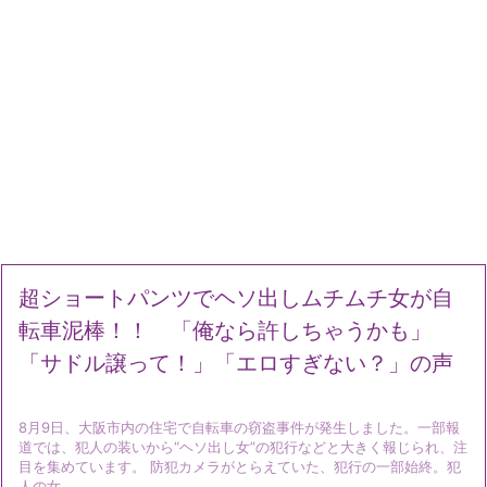
超ショートパンツでヘソ出しムチムチ女が自
転車泥棒！！ 「俺なら許しちゃうかも」
「サドル譲って！」「エロすぎない？」の声
8月9日、大阪市内の住宅で自転車の窃盗事件が発生しました。一部報
道では、犯人の装いから“ヘソ出し女”の犯行などと大きく報じられ、注
目を集めています。 防犯カメラがとらえていた、犯行の一部始終。犯
人の女 ...