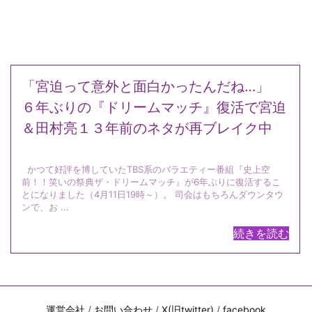
「宮迫って意外と面白かったんだね…」
６年ぶりの『ドリームマッチ』復活で宮迫
＆田村亮１３年前のネタが再ブレイク中
かつて好評を博していたTBS系のバラエティー番組『史上空
前！！笑いの祭典ザ・ドリームマッチ』が6年ぶりに復活するこ
とになりました（4月11日19時～）。 司会はもちろんダウンタウ
ンで、お ...
続きを読む
運営会社
/
お問い合わせ
/
X(旧twitter)
/
facebook