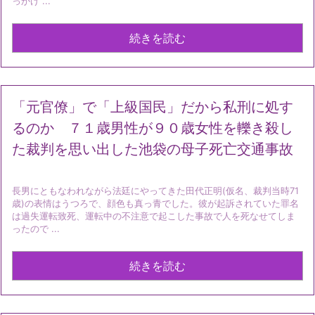
っかけ ...
続きを読む
「元官僚」で「上級国民」だから私刑に処す
るのか ７１歳男性が９０歳女性を轢き殺し
た裁判を思い出した池袋の母子死亡交通事故
長男にともなわれながら法廷にやってきた田代正明(仮名、裁判当時71
歳)の表情はうつろで、顔色も真っ青でした。彼が起訴されていた罪名
は過失運転致死、運転中の不注意で起こした事故で人を死なせてしま
ったので ...
続きを読む