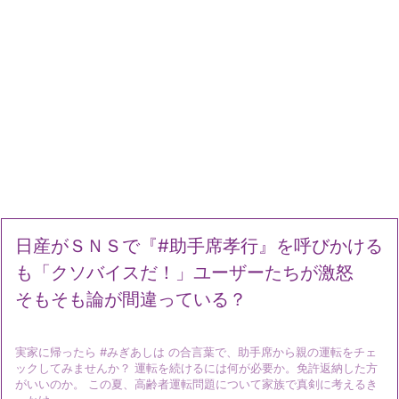
日産がＳＮＳで『#助手席孝行』を呼びかける
も「クソバイスだ！」ユーザーたちが激怒
そもそも論が間違っている？
実家に帰ったら #みぎあしは の合言葉で、助手席から親の運転をチェ
ックしてみませんか？ 運転を続けるには何が必要か。免許返納した方
がいいのか。 この夏、高齢者運転問題について家族で真剣に考えるき