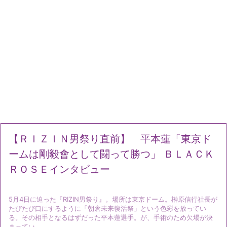
【ＲＩＺＩＮ男祭り直前】 平本蓮「東京ド
ームは剛毅會として闘って勝つ」 ＢＬＡＣＫ
ＲＯＳＥインタビュー
5月4日に迫った『RIZIN男祭り』。場所は東京ドーム。榊原信行社長が
たびたび口にするように「朝倉未来復活祭」という色彩を放ってい
る。その相手となるはずだった平本蓮選手。が、手術のため欠場が決
まってい ...