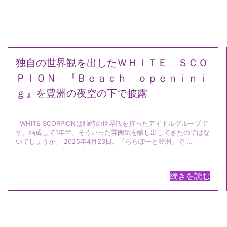
独自の世界観を出したＷＨＩＴＥ ＳＣＯ
ＰＩＯＮ 『Ｂｅａｃｈ ｏｐｅｎｉｎｉ
ｇ』を豊洲の夜空の下で披露
WHITE SCORPIONは独特の世界観を持ったアイドルグループで
す。結成して1年半。そういった雰囲気を醸し出してきたのではな
いでしょうか。 2025年4月23日。「ららぽーと豊洲」で ...
続きを読む