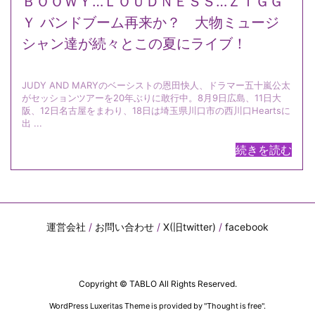
ＢＯＯＷＹ…ＬＯＵＤＮＥＳＳ…ＺＩＧＧ
Ｙ バンドブーム再来か？ 大物ミュージ
シャン達が続々とこの夏にライブ！
JUDY AND MARYのベーシストの恩田快人、ドラマー五十嵐公太
がセッションツアーを20年ぶりに敢行中。8月9日広島、11日大
阪、12日名古屋をまわり、18日は埼玉県川口市の西川口Heartsに
出 ...
続きを読む
運営会社
/
お問い合わせ
/
X(旧twitter)
/
facebook
Copyright ©
TABLO
All Rights Reserved.
WordPress Luxeritas Theme is provided by "
Thought is free
".