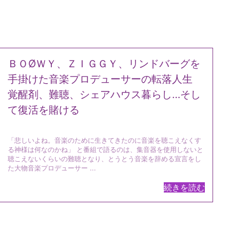
ＢＯØＷＹ、ＺＩＧＧＹ、リンドバーグを
手掛けた音楽プロデューサーの転落人生
覚醒剤、難聴、シェアハウス暮らし…そし
て復活を賭ける
「悲しいよね。音楽のために生きてきたのに音楽を聴こえなくす
る神様は何なのかね」 と番組で語るのは、集音器を使用しないと
聴こえないくらいの難聴となり、とうとう音楽を辞める宣言をし
た大物音楽プロデューサー ...
続きを読む