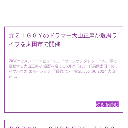
元ＺＩＧＧＹのドラマー大山正篤が還暦ラ
イブを太田市で開催
ZIGGYでメジャーデビューし、「サトシホンダドットコム」等で
活動する大山正篤が 還暦を迎える5月25日に、 群馬県太田市のラ
イブハウス エモーション 「最強バンド交流会vol.66 2024 大山
正 ...
続きを読む