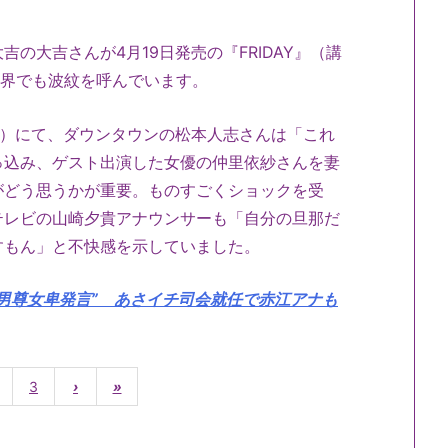
）
の大吉さんが4月19日発売の『FRIDAY』（講
能界でも波紋を呼んでいます。
系）にて、ダウンタウンの松本人志さんは「これ
っ込み、ゲスト出演した女優の仲里依紗さんを妻
がどう思うかが重要。ものすごくショックを受
テレビの山崎夕貴アナウンサーも「自分の旦那だ
すもん」と不快感を示していました。
男尊女卑発言” あさイチ司会就任で赤江アナも
3
›
»