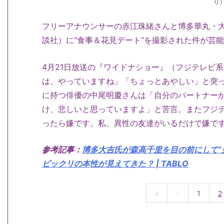
り
フリーアナウンサーの赤江珠緒さんと博多華丸・大吉
談社）に“食事＆花見デート”を撮影された件が芸
4月21日放送の『ワイドナショー』（フジテレビ
は、やっていますね」「ちょっとあやしい」と突
に持つ俳優の中尾明慶さんは「自分のパートナー
け、悲しいと思っていますよ」と苦言。またフジ
ったら嫌です。私、異性の友達がいるだけで嫌で
参考記事：
博多大吉氏が森高千里を目の前にして”
ビックリの本性が見えてきた？ | TABLO
«
‹
1
2