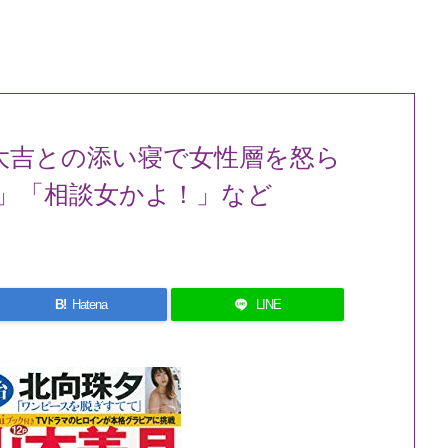
多大吉との添い寝で女性層を怒ら
」「相談女かよ！」など
B!
Hatena
LINE