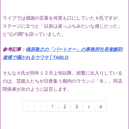
ライブでは感謝の言葉を何度も口にしていたＡ氏ですが、
ステージに立つと「以前は崖っぷちみたいな感じだった」
と”心の闇”を語っていました。
参考記事：
槇原敬之の「パートナー」の事務所社長覚醒剤
逮捕で囁かれるウワサ | TABLO
そんなＡ氏が同年１２月上旬以降、頻繁に出入りしている
のは、芸能人たちが日夜集う都内のラウンジ「Ｂ」。同店
関係者が次のように証言します。
«
‹
1
2
3
›
»