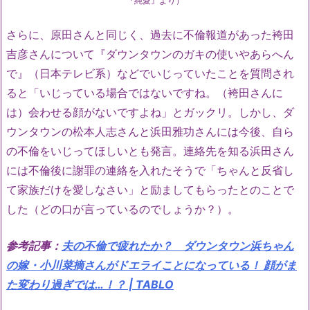
『純愛』より）
さらに、原田さんと同じく、過去に不倫報道があった袴田
吉彦さんについて『ダウンタウンのガキの使いやあらへん
で』（日本テレビ系）などでいじっていたことを質問され
ると「いじっている場合ではないですね。（袴田さんに
は）会わせる顔がないですよね」とガックリ。しかし、ダ
ウンタウンの松本人志さんと浜田雅功さんには今後、自ら
の不倫をいじってほしいとも発言。連絡先を知る浜田さん
には不倫後に謝罪の連絡を入れたそうで「ちゃんと反省し
て家族だけを愛しなさい」と励ましてもらったとのことで
した（どの口が言っているのでしょうか？）。
参考記事：
夫の不倫で疲れたか？ ダウンタウン浜ちゃん
の嫁・小川菜摘さんがドエライことになっている！ 顔がま
た変わり過ぎでは…！？ | TABLO