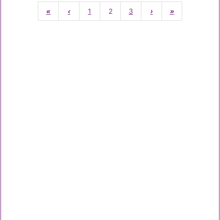
«
‹
1
2
3
›
»