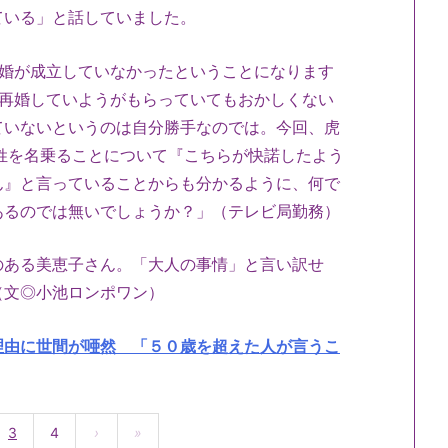
ている」と話していました。
離婚が成立していなかったということになります
と再婚していようがもらっていてもおかしくない
ていないというのは自分勝手なのでは。今回、虎
田姓を名乗ることについて『こちらが快諾したよう
ん』と言っていることからも分かるように、何で
あるのでは無いでしょうか？」（テレビ局勤務）
のある美恵子さん。「大人の事情」と言い訳せ
（文◎小池ロンポワン）
理由に世間が唖然 「５０歳を超えた人が言うこ
3
4
›
»