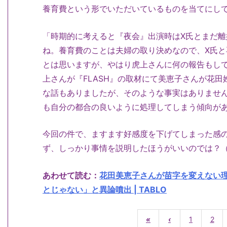
養育費という形でいただいているものを当てにし
「時期的に考えると『夜会』出演時はX氏とまだ
ね。養育費のことは夫婦の取り決めなので、X氏
とは思いますが、やはり虎上さんに何の報告もし
上さんが『FLASH』の取材にて美恵子さんが花
な話もありましたが、そのような事実はありませ
も自分の都合の良いように処理してしまう傾向が
今回の件で、ますます好感度を下げてしまった感
ず、しっかり事情を説明したほうがいいのでは？
あわせて読む：
花田美恵子さんが苗字を変えない
とじゃない」と異論噴出 | TABLO
«
‹
1
2