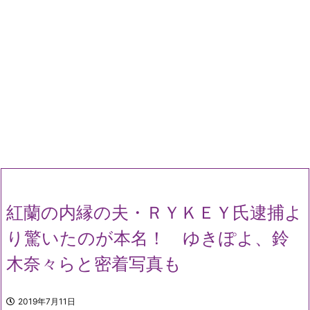
紅蘭の内縁の夫・ＲＹＫＥＹ氏逮捕よ
り驚いたのが本名！ ゆきぽよ、鈴
木奈々らと密着写真も
2019年7月11日