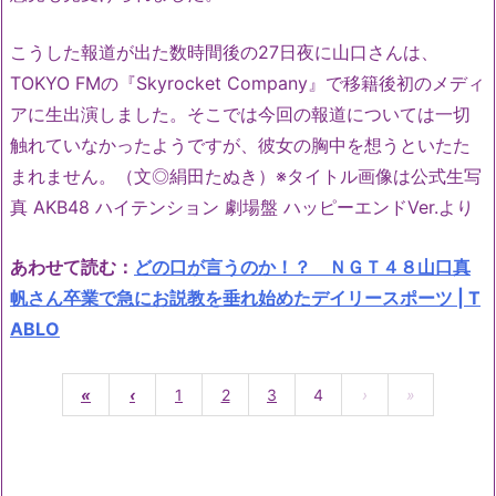
こうした報道が出た数時間後の27日夜に山口さんは、
TOKYO FMの『Skyrocket Company』で移籍後初のメディ
アに生出演しました。そこでは今回の報道については一切
触れていなかったようですが、彼女の胸中を想うといたた
まれません。（文◎絹田たぬき）※タイトル画像は公式生写
真 AKB48 ハイテンション 劇場盤 ハッピーエンドVer.より
あわせて読む：
どの口が言うのか！？ ＮＧＴ４８山口真
帆さん卒業で急にお説教を垂れ始めたデイリースポーツ | T
ABLO
«
‹
1
2
3
4
›
»