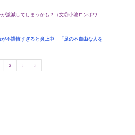
ンが激減してしまうかも？（文◎小池ロンポワ
画が不謹慎すぎると炎上中 「足の不自由な人を
3
›
»