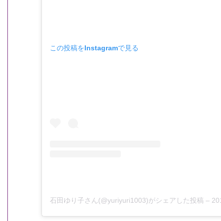
この投稿をInstagramで見る
石田ゆり子さん(@yuriyuri1003)がシェアした投稿
–
20