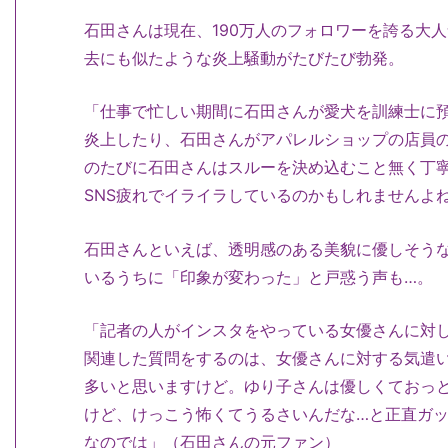
石田さんは現在、190万人のフォロワーを誇る大
去にも似たような炎上騒動がたびたび勃発。
「仕事で忙しい期間に石田さんが愛犬を訓練士に預
炎上したり、石田さんがアパレルショップの店員
のたびに石田さんはスルーを決め込むこと無く丁
SNS疲れでイライラしているのかもしれませんよ
石田さんといえば、透明感のある美貌に優しそう
いるうちに「印象が変わった」と戸惑う声も…。
「記者の人がインスタをやっている女優さんに対し
関連した質問をするのは、女優さんに対する気遣
多いと思いますけど。ゆり子さんは優しくておっ
けど、けっこう怖くてうるさいんだな…と正直ガッ
なのでは」（石田さんの元ファン）