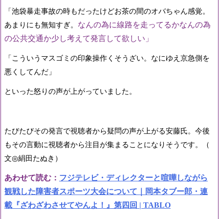
「池袋暴走事故の時もだったけどお茶の間のオバちゃん感覚。
なんの為に線路を走ってるかなんの為
あまりにも無知すぎ。
の公共交通か少し考えて発言
して欲しい」
「こういうマスゴミの印象操作くそうざい。
なにゆえ京急側を
悪くしてんだ」
といった怒りの声が上がっていました。
たびたびその発言で視聴者から疑問の声が上がる安藤氏。
今後
もその言動に視聴者から注目が集まることになりそうです。（
文
絹田たぬき）
◎
あわせて読む：
フジテレビ・ディレクターと喧嘩しながら
観戦した障害者スポーツ大会について｜岡本タブー郎・連
載『ざわざわさせてやんよ！』第四回 | TABLO