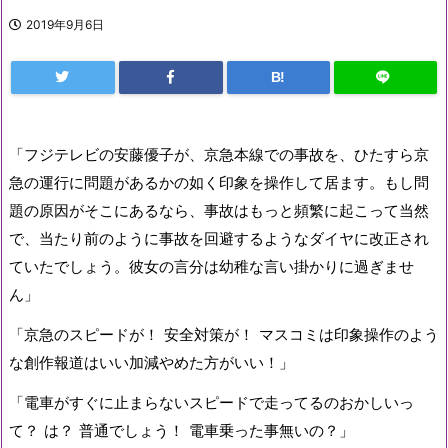
2019年9月6日
B!
「フジテレビの安藤優子が、京急本線での事故を、
ひたすら京
急の運行に問題があるかの如く印象を操作して居ます。
もし問
題の原因がそこにあるなら、
事故はもっと頻繁に起こって当然
で、
当たり前のように事故を回避するようなダイヤに改正され
ていたで
しょう。彼女の言分は幼稚な言い掛かりに過ぎませ
ん」
「京急のスピードが！
安全対策が！
マスコミは印象操作のよう
な創作報道はいい加減やめた方がいい！
」
「電車がすぐに止まらないスピードで走ってるのおかしいっ
て？
は？
普通でしょう！
電車乗った事無いの？」