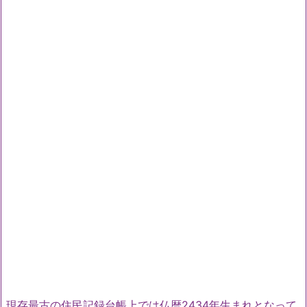
現存最古の住民記録台帳上では仏暦2434年生まれとなって