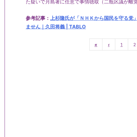
た疑いで月島署に任意で事情聴取（二瓶区議が離
参考記事：
上杉隆氏が「ＮＨＫから国民を守る党
ません｜久田将義 | TABLO
«
‹
1
2