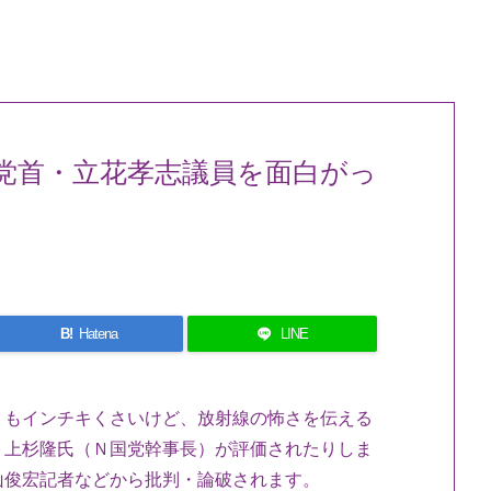
党首・立花孝志議員を面白がっ
B!
Hatena
LINE
うもインチキくさいけど、放射線の怖さを伝える
ト上杉隆氏（Ｎ国党幹事長）が評価されたりしま
山俊宏記者などから批判・論破されます。