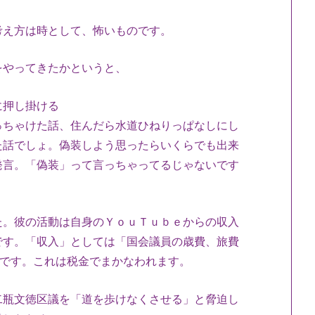
考え方は時として、怖いものです。
をやってきたかというと、
に押し掛ける
っちゃけた話、住んだら水道ひねりっぱなしにし
た話でしょ。偽装しよう思ったらいくらでも出来
発言。「偽装」って言っちゃってるじゃないです
た。彼の活動は自身のＹｏｕＴｕｂｅからの収入
です。「収入」としては「国会議員の歳費、旅費
円です。これは税金でまかなわれます。
二瓶文徳区議を「道を歩けなくさせる」と脅迫し