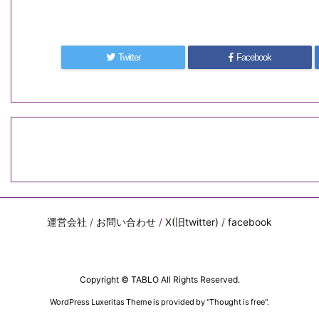
Twitter
Facebook
運営会社
/
お問い合わせ
/
X(旧twitter)
/
facebook
Copyright ©
TABLO
All Rights Reserved.
WordPress Luxeritas Theme is provided by "
Thought is free
".