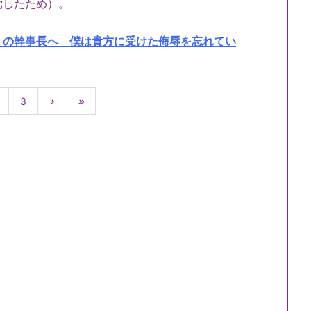
党したため）。
」の幹事長へ 僕は貴方に受けた侮辱を忘れてい
3
›
»