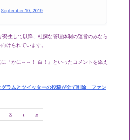
)
September 10, 2019
件が発生して以降、杜撰な管理体制の運営のみなら
を向けられています。
に『かに～～！ 白！』といったコメントを添え
タグラムとツイッターの投稿が全て削除 ファン
3
›
»