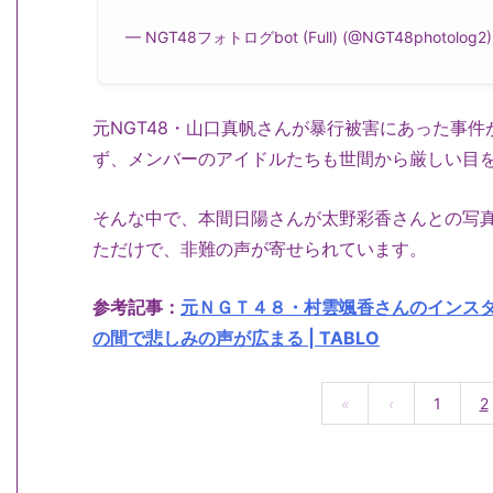
— NGT48フォトログbot (Full) (@NGT48photolog2
元NGT48・山口真帆さんが暴行被害にあった事
ず、メンバーのアイドルたちも世間から厳しい目
そんな中で、本間日陽さんが太野彩香さんとの写真
ただけで、非難の声が寄せられています。
参考記事：
元ＮＧＴ４８・村雲颯香さんのインス
の間で悲しみの声が広まる | TABLO
«
‹
1
2