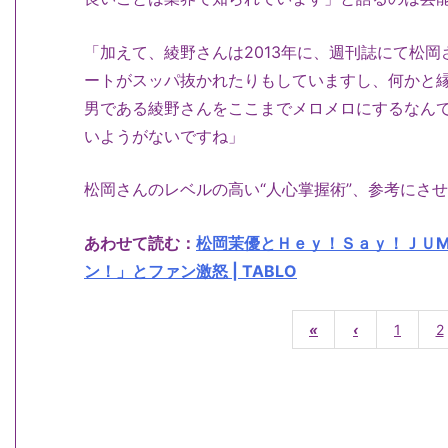
「加えて、綾野さんは2013年に、週刊誌にて松
ートがスッパ抜かれたりもしていますし、何かと
男である綾野さんをここまでメロメロにするなんて
いようがないですね」
松岡さんのレベルの高い“人心掌握術”、参考にさ
あわせて読む：
松岡茉優とＨｅｙ！Ｓａｙ！ＪＵ
ン！」とファン激怒 | TABLO
«
‹
1
2