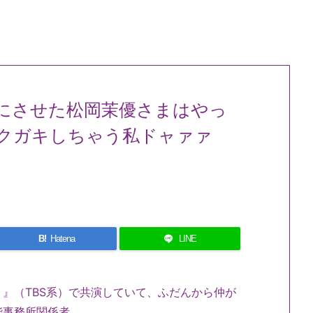
にさせた松岡茉優さまはやっ
クガキしちゃう私ドャァァ
B!
Hatena
LINE
』（TBS系）で共演していて、ふだんから仲が
能事務所関係者。