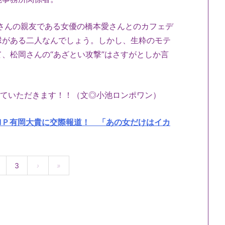
岡さんの親友である女優の橋本愛さんとのカフェデ
縁がある二人なんでしょう。しかし、生粋のモテ
、松岡さんの“あざとい攻撃”はさすがとしか言
せていただきます！！（文◎小池ロンポワン）
MＰ有岡大貴に交際報道！ 「あの女だけはイカ
3
›
»