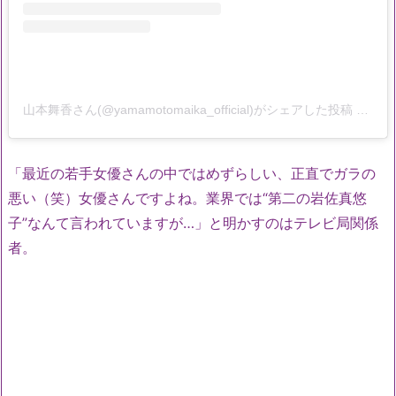
山本舞香さん(@yamamotomaika_official)がシェアした投稿
–
201
「最近の若手女優さんの中ではめずらしい、正直でガラの
悪い（笑）女優さんですよね。業界では“第二の岩佐真悠
子”なんて言われていますが…」と明かすのはテレビ局関係
者。