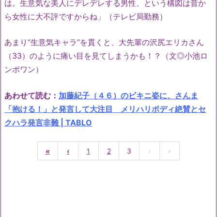
は。生意気な美人にデレデレする男性、という構図は昔か
ら女性に大不評ですからね」（テレビ局勤務）
あまり“生意気キャラ”を貫くと、大先輩の沢尻エリカさん
（33）のように痛い目を見てしまうかも！？（文◎小池ロ
ンポワン）
あわせて読む：
加藤紀子（４６）のビキニ姿に、さんま
「抱ける！」と発言して大注目 メリハリボディ絶賛とセ
クハラ発言非難 | TABLO
«
‹
1
2
3
›
»