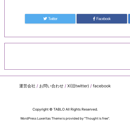
Twitter
Facebook
運営会社
/
お問い合わせ
/
X(旧twitter)
/
facebook
Copyright ©
TABLO
All Rights Reserved.
WordPress Luxeritas Theme is provided by "
Thought is free
".