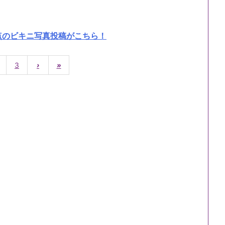
点のビキニ写真投稿がこちら！
3
›
»