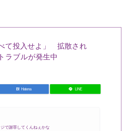
べて投入せよ」 拡散され
でトラブルが発生中
B!
Hatena
LINE
マジで謝罪してくんねぇかな