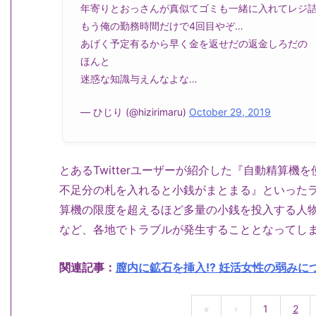
年寄りとおっさんが真似てゴミも一緒に入れてレジ
もう俺の勤務時間だけで4回目やぞ…
あげく予定有るから早く金を返せだの返金しろだの
ほんと
迷惑な知識与えんなよな…
— ひじり (@hizirimaru)
October 29, 2019
とあるTwitterユーザーが紹介した『自動精算
不足分の札を入れると小銭がまとまる』といった
算機の限度を超えるほど多量の小銭を投入する人
など、各地でトラブルが発生することとなってし
関連記事：
膣内に鉱石を挿入!? 妊活女性の弱みにつ
«
‹
1
2