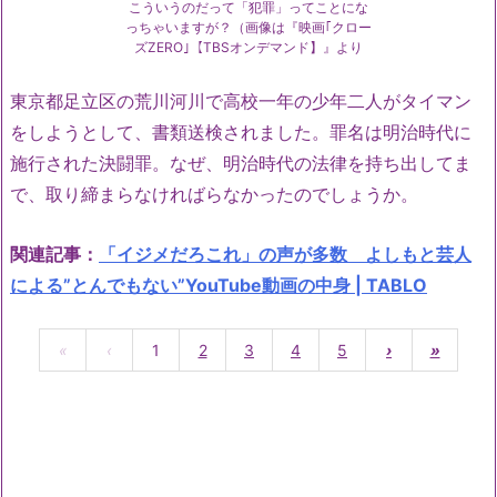
こういうのだって「犯罪」ってことにな
っちゃいますが？（画像は『映画｢クロー
ズZERO｣【TBSオンデマンド】』より
東京都足立区の荒川河川で高校一年の少年二人がタイマン
をしようとして、書類送検されました。罪名は明治時代に
施行された決闘罪。なぜ、明治時代の法律を持ち出してま
で、取り締まらなければらなかったのでしょうか。
関連記事：
「イジメだろこれ」の声が多数 よしもと芸人
による”とんでもない”YouTube動画の中身 | TABLO
«
‹
1
2
3
4
5
›
»