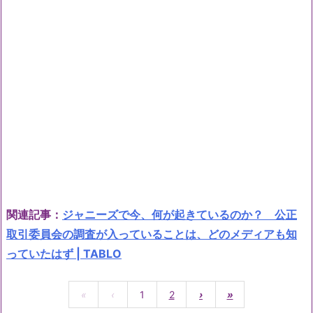
関連記事：
ジャニーズで今、何が起きているのか？ 公正
取引委員会の調査が入っていることは、どのメディアも知
っていたはず | TABLO
«
‹
1
2
›
»