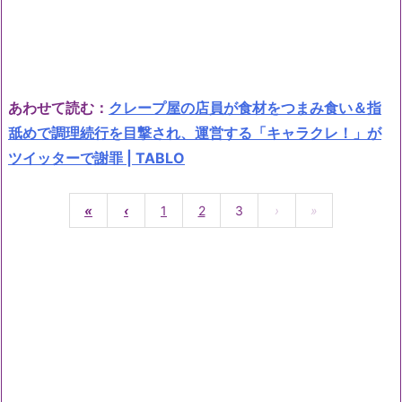
あわせて読む：
クレープ屋の店員が食材をつまみ食い＆指
舐めで調理続行を目撃され、運営する「キャラクレ！」が
ツイッターで謝罪 | TABLO
«
‹
1
2
3
›
»