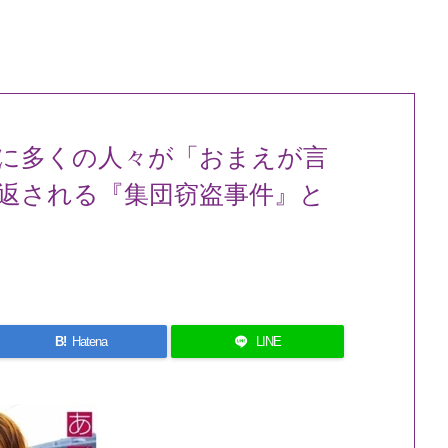
に多くの人々が「おまえが言
返される『集団窃盗事件』と
B!
Hatena
LINE