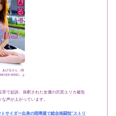
、あびるさん（画
EVER MIND』よ
）
反罪で起訴、保釈された女優の沢尻エリカ被告
々な声が上がっています。
トサイダー出身の喧嘩屋で総合格闘技“ストリ