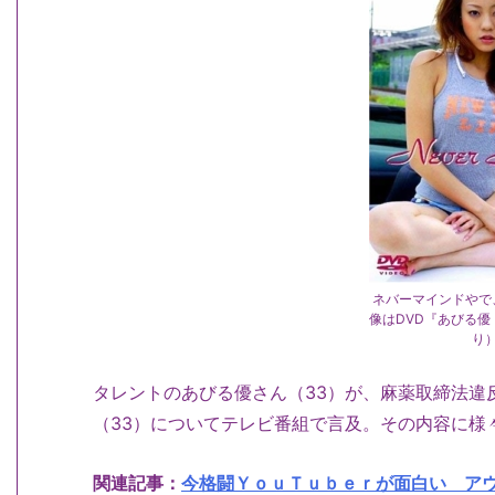
ネバーマインドやで
像はDVD『あびる優 N
り
タレントのあびる優さん（33）が、麻薬取締法違
（33）についてテレビ番組で言及。その内容に様
関連記事：
今格闘ＹｏｕＴｕｂｅｒが面白い アウ