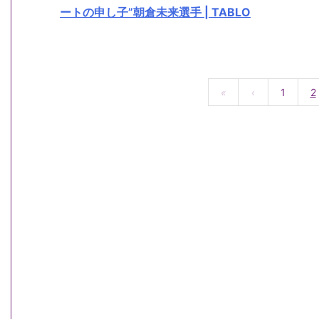
ートの申し子”朝倉未来選手 | TABLO
«
‹
1
2