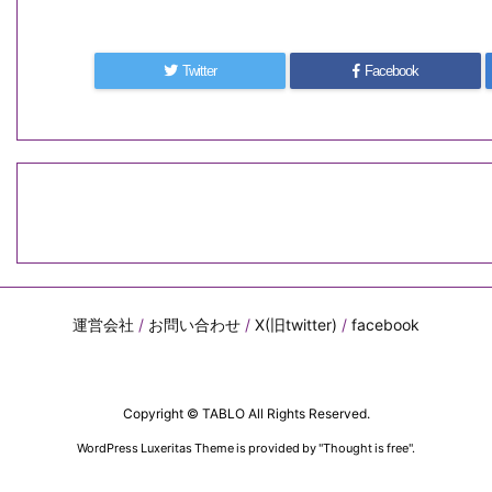
Twitter
Facebook
運営会社
/
お問い合わせ
/
X(旧twitter)
/
facebook
Copyright ©
TABLO
All Rights Reserved.
WordPress Luxeritas Theme is provided by "
Thought is free
".