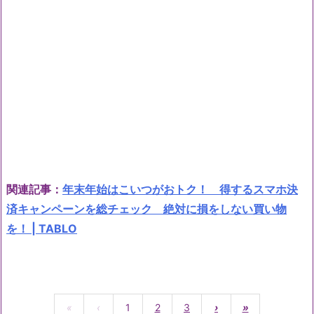
関連記事：
年末年始はこいつがおトク！ 得するスマホ決
済キャンペーンを総チェック 絶対に損をしない買い物
を！ | TABLO
«
‹
1
2
3
›
»