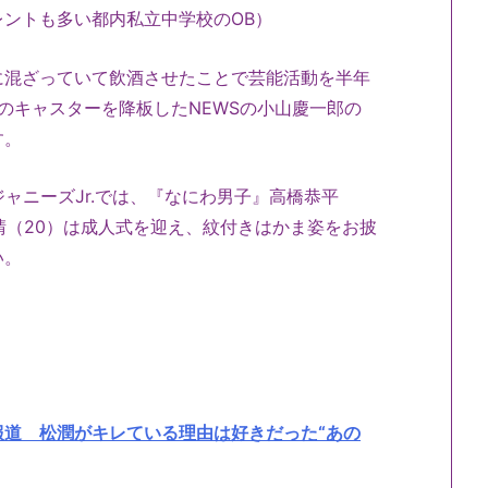
ントも多い都内私立中学校のOB）
に混ざっていて飲酒させたことで芸能活動を半年
.』のキャスターを降板したNEWSの小山慶一郎の
す。
ャニーズJr.では、『なにわ男子』高橋恭平
本大晴（20）は成人式を迎え、紋付きはかま姿をお披
い。
報道 松潤がキレている理由は好きだった“あの