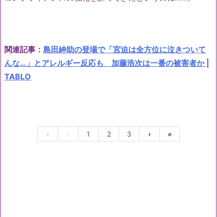
関連記事：
島田紳助の登場で「宮迫は全方位に泣きついて
んな…」とアレルギー反応も 加藤浩次は一番の被害者か |
TABLO
«
‹
1
2
3
›
»