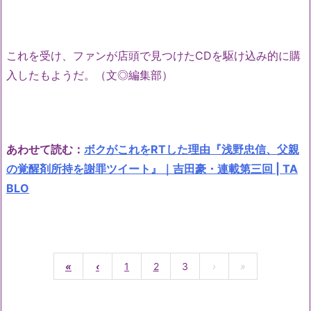
これを受け、ファンが店頭で見つけたCDを駆け込み的に購
入したもようだ。（文◎編集部）
あわせて読む：
ボクがこれをRTした理由『浅野忠信、父親
の覚醒剤所持を謝罪ツイート』｜吉田豪・連載第三回 | TA
BLO
«
‹
1
2
3
›
»