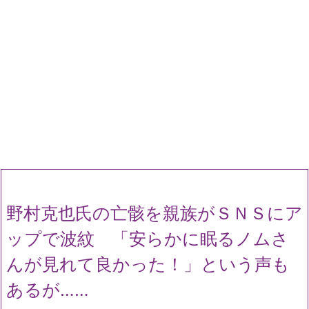
野村克也氏の亡骸を親族がＳＮＳにア
ップで波紋 「安らかに眠るノムさ
んが見れて良かった！」という声も
あるが……