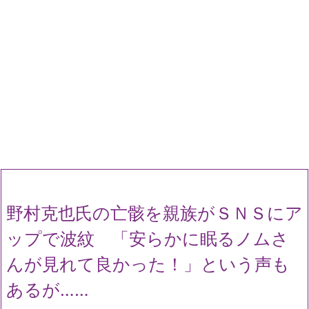
野村克也氏の亡骸を親族がＳＮＳにア
ップで波紋 「安らかに眠るノムさ
んが見れて良かった！」という声も
あるが……