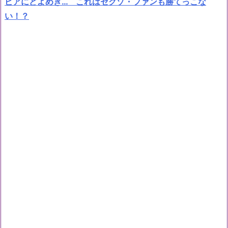
ビアにどよめき… これはセクゾ・ファンも勝てっこな
い！？