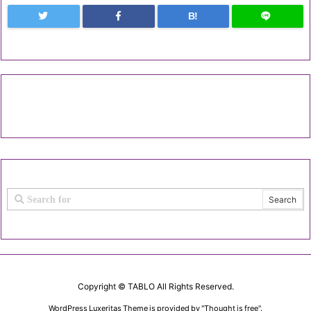
B!
Copyright ©
TABLO
All Rights Reserved.
WordPress Luxeritas Theme is provided by "
Thought is free
".