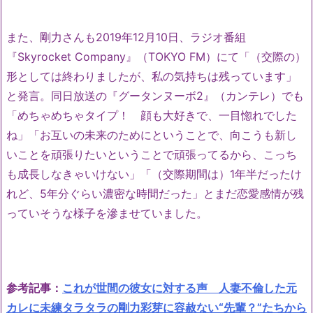
また、剛力さんも2019年12月10日、ラジオ番組
『Skyrocket Company』（TOKYO FM）にて「（交際の）
形としては終わりましたが、私の気持ちは残っています」
と発言。同日放送の『グータンヌーボ2』（カンテレ）でも
「めちゃめちゃタイプ！ 顔も大好きで、一目惚れでした
ね」「お互いの未来のためにということで、向こうも新し
いことを頑張りたいということで頑張ってるから、こっち
も成長しなきゃいけない」「（交際期間は）1年半だったけ
れど、5年分ぐらい濃密な時間だった」とまだ恋愛感情が残
っていそうな様子を滲ませていました。
参考記事：
これが世間の彼女に対する声 人妻不倫した元
カレに未練タラタラの剛力彩芽に容赦ない“先輩？”たちから